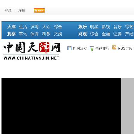
登录
|
注册
天津
生活
滨海
大众
综合
娱乐
明星
影视
音乐
综艺
观察
车讯
体育
科教
文娱
财观
综合
金融
证券
产经
即时滚动
全站排行
RSS订阅
首页
健康动态
行业动态