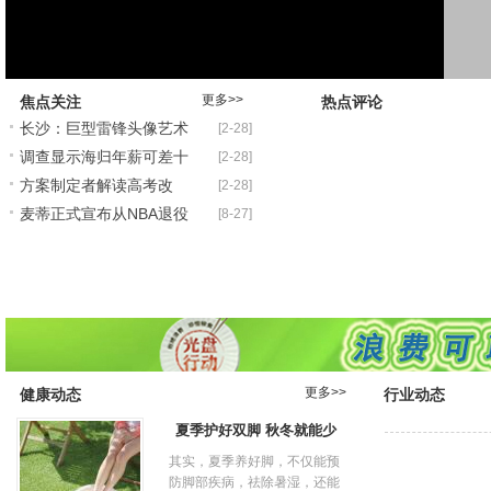
更多>>
焦点关注
热点评论
长沙：巨型雷锋头像艺术
[2-28]
调查显示海归年薪可差十
[2-28]
雕像亮相雷锋故乡
方案制定者解读高考改
[2-28]
万 二线城市吸引力增
麦蒂正式宣布从NBA退役
[8-27]
革：会考综评或入高考评
表态仍可能重返中国
更多>>
健康动态
行业动态
夏季护好双脚 秋冬就能少
其实，夏季养好脚，不仅能预
防脚部疾病，祛除暑湿，还能