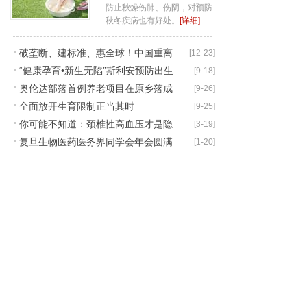
防止秋燥伤肺、伤阴，对预防
秋冬疾病也有好处。
[详细]
破垄断、建标准、惠全球！中国重离
[12-23]
“健康孕育•新生无陷”斯利安预防出生
[9-18]
子技术实现
奥伦达部落首例养老项目在原乡落成
[9-26]
缺陷公
全面放开生育限制正当其时
[9-25]
你可能不知道：颈椎性高血压才是隐
[3-19]
复旦生物医药医务界同学会年会圆满
[1-20]
形杀手
落幕，复瑞